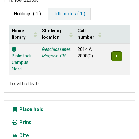
Holdings
( 1 )
Title notes ( 1 )
Home
Shelving
Call
library
location
number
Holdings
Geschlossenes
2014 A
Bibliothek
Magazin CN
2808(2)
Campus
Nord
Total holds: 0
Place hold
Print
Cite