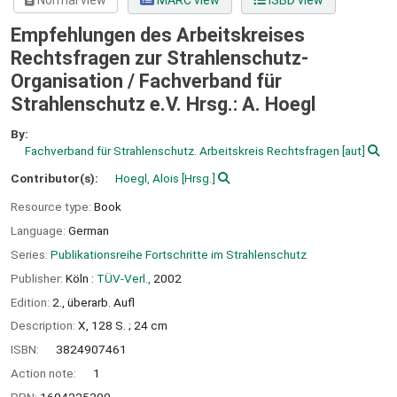
Normal view
MARC view
ISBD view
Empfehlungen des Arbeitskreises
Rechtsfragen zur Strahlenschutz-
Organisation /
Fachverband für
Strahlenschutz e.V. Hrsg.: A. Hoegl
By:
Fachverband für Strahlenschutz. Arbeitskreis Rechtsfragen
[aut]
Contributor(s):
Hoegl, Alois
[Hrsg.]
Resource type:
Book
Language:
German
Series:
Publikationsreihe Fortschritte im Strahlenschutz
Publisher:
Köln :
TÜV-Verl.,
2002
Edition:
2., überarb. Aufl
Description:
X, 128 S. ; 24 cm
ISBN:
3824907461
Action note:
1
PPN:
1604225300