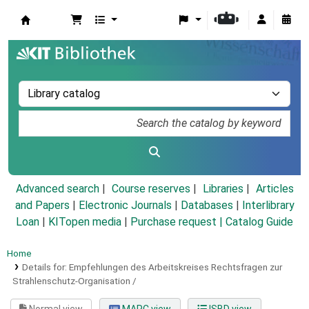
Koha online
Advanced search
Course reserves
Libraries
Articles
and Papers
|
Electronic Journals
|
Databases
|
Interlibrary
Loan
|
KITopen media
|
Purchase request |
Catalog Guide
Home
Details for:
Empfehlungen des Arbeitskreises Rechtsfragen zur
Strahlenschutz-Organisation /