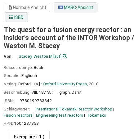
Normale Ansicht
MARC-Ansicht
ISBD
The quest for a fusion energy reactor : an
insider's account of the INTOR Workshop /
Weston M. Stacey
Von:
Stacey, Weston M
[aut]
Ressourcentyp:
Buch
Sprache:
Englisch
Verlag:
Oxford [u.a.] :
Oxford University Press,
2010
Beschreibung:
VIII, 187 S. : Ill., graph. Darst
ISBN:
9780199733842
Schlagwörter:
International Tokamak Reactor Workshop
Fusion reactors
Engineering test reactors
Tokamaks
PPN:
1604287853
Exemplare
( 1 )