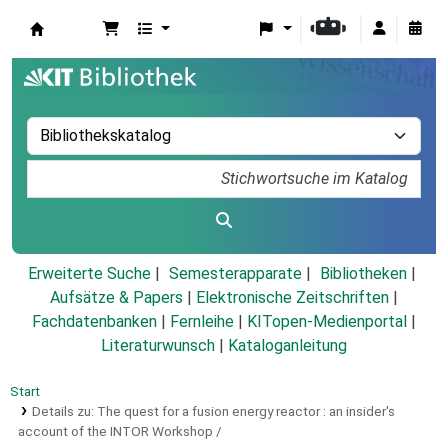
Koha
Erweiterte Suche
Semesterapparate
Bibliotheken
Aufsätze & Papers
|
Elektronische Zeitschriften
|
Fachdatenbanken
|
Fernleihe
|
KITopen-Medienportal
|
Literaturwunsch
|
Kataloganleitung
Start
Details zu:
The quest for a fusion energy reactor :
an insider's
account of the INTOR Workshop /