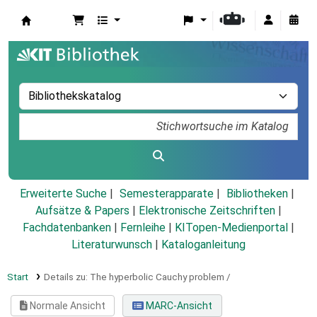
Koha
Erweiterte Suche
Semesterapparate
Bibliotheken
Aufsätze & Papers
|
Elektronische Zeitschriften
|
Fachdatenbanken
|
Fernleihe
|
KITopen-Medienportal
|
Literaturwunsch
|
Kataloganleitung
Start
Details zu:
The hyperbolic Cauchy problem /
Normale Ansicht
MARC-Ansicht