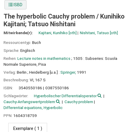
ISBD
The hyperbolic Cauchy problem /
Kunihiko
Kajitani; Tatsuo Nishitani
Mitwirkende(r):
Kajitani, Kunihiko
[oth]
Nishitani, Tatsuo
[oth]
Ressourcentyp:
Buch
Sprache:
Englisch
Reihen:
Lecture notes in mathematics
; 1505 : Subseries: Scuola
Normale Superiore, Pisa
Verlag:
Berlin ;
Heidelberg [u.a.] :
Springer,
1991
Beschreibung:
VI, 167 S
ISBN:
3540550186
0387550186
Schlagwörter:
Hyperbolischer Differentialoperator
Cauchy-Anfangswertproblem
Cauchy problem
Differential equations, Hyperbolic
PPN:
1604318759
Exemplare
( 1 )