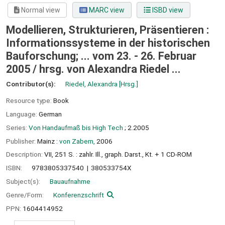
Normal view
MARC view
ISBD view
Modellieren, Strukturieren, Präsentieren :
Informationssysteme in der historischen
Bauforschung; ... vom 23. - 26. Februar
2005 /
hrsg. von Alexandra Riedel ...
Contributor(s):
Riedel, Alexandra
[Hrsg.]
Resource type:
Book
Language:
German
Series:
Von Handaufmaß bis High Tech
; 2.2005
Publisher:
Mainz :
von Zabern,
2006
Description:
VII, 251 S. : zahlr. Ill., graph. Darst., Kt. + 1 CD-ROM
ISBN:
9783805337540
380533754X
Subject(s):
Bauaufnahme
Genre/Form:
Konferenzschrift
PPN:
1604414952