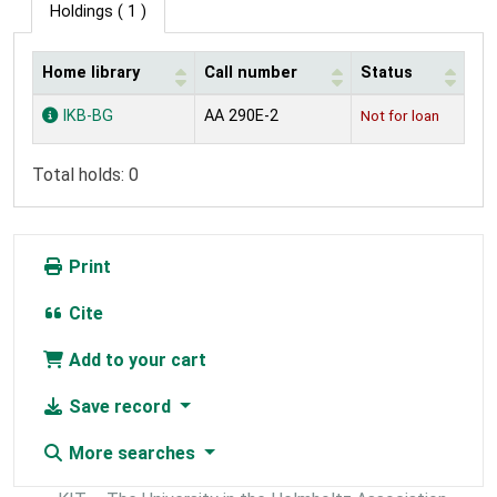
Holdings
( 1 )
Home library
Call number
Status
Holdings
IKB-BG
AA 290E-2
Not for loan
Total holds: 0
Print
Cite
Add to your cart
Save record
More searches