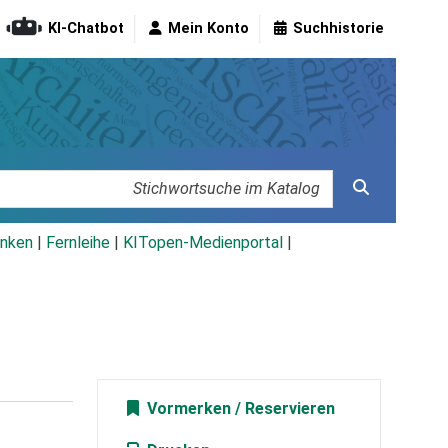
KI-Chatbot
Mein Konto
Suchhistorie
nken
|
Fernleihe
|
KITopen-Medienportal
|
Vormerken