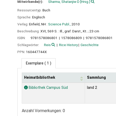
Mitwirkende(r):
Sharma, Shatanjiw D
[Hrsg.]
Ressourcentyp:
Buch
Sprache:
Englisch
Verlag:
Enfield, NH :
Science Publ.,
2010
Beschreibung:
XVI, 569 S. : Ill., graf. Darst., Kt. ; 23 cm
ISBN:
9781578086801
1578086809
9781578086801
Schlagwörter:
Reis
Rice History
Geschichte
PPN:
160447744X
Exemplare
( 1 )
Heimatbibliothek
Sammlung
Exemplare
Bibliothek Campus Süd
land 2
Anzahl Vormerkungen: 0