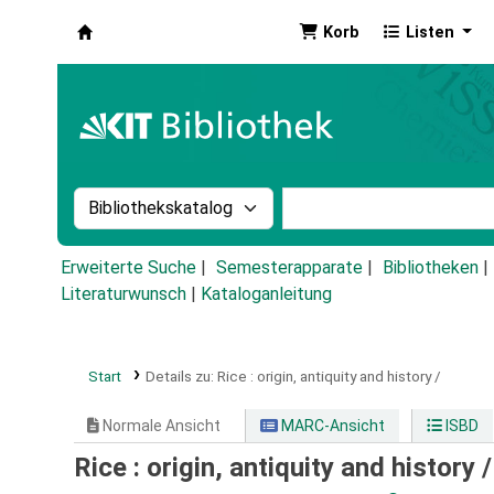
Korb
Listen
Koha
Suche im Katalog nach:
Stichwortsuche im Ka
Erweiterte Suche
Semesterapparate
Bibliotheken
Literaturwunsch
|
Kataloganleitung
Start
Details zu:
Rice :
origin, antiquity and history /
Normale Ansicht
MARC-Ansicht
ISBD
Rice : origin, antiquity and history 