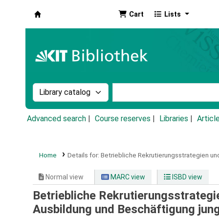
Cart
Lists
Koha online
Search the catalog by:
Search the catalog by k
Advanced search
Course reserves
Libraries
Articl
Home
Details for:
Betriebliche Rekrutierungsstrategien u
Normal view
MARC view
ISBD view
Betriebliche Rekrutierungsstrateg
Ausbildung und Beschäftigung jun