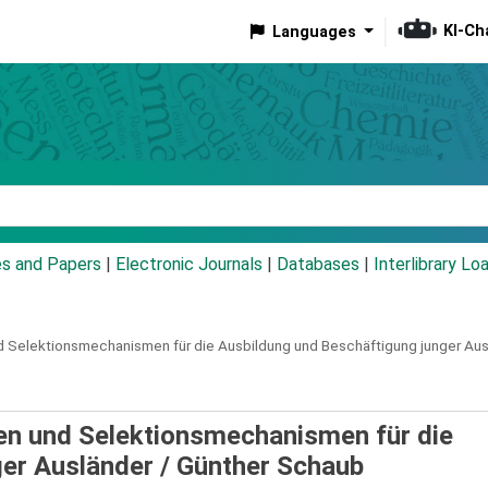
KI-Ch
Languages
eyword
es and Papers
|
Electronic Journals
|
Databases
|
Interlibrary Lo
nd Selektionsmechanismen für die Ausbildung und Beschäftigung junger Aus
ien und Selektionsmechanismen für die
ger Ausländer /
Günther Schaub