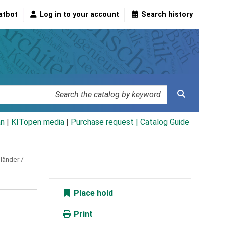
atbot
Log in to your account
Search history
an
|
KITopen media
|
Purchase request |
Catalog Guide
länder /
Place hold
Print