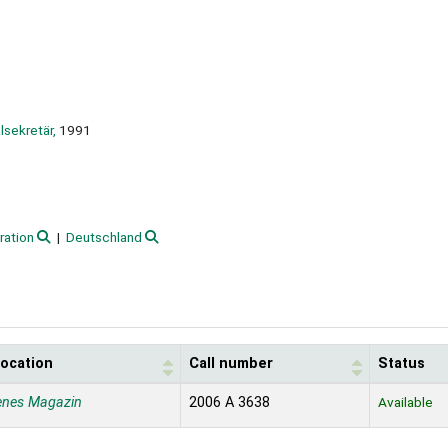
lsekretär,
1991
ration
Deutschland
location
Call number
Status
enes Magazin
2006 A 3638
Available