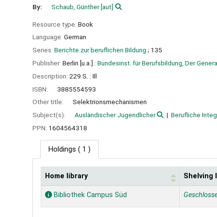
By:
Schaub, Günther
[aut]
Resource type:
Book
Language:
German
Series:
Berichte zur beruflichen Bildung
; 135
Publisher:
Berlin [u.a.] :
Bundesinst. für Berufsbildung, Der Genera
Description:
229 S. : Ill
ISBN:
3885554593
Other title:
Selektrionsmechanismen
Subject(s):
Ausländischer Jugendlicher
Berufliche Integ
PPN:
1604564318
Holdings
( 1 )
Home library
Shelving 
Holdings
Bibliothek Campus Süd
Geschloss