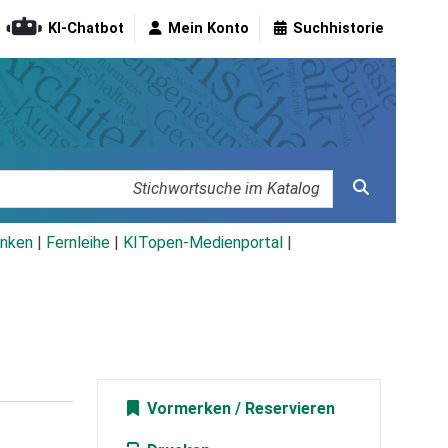
KI-Chatbot
Mein Konto
Suchhistorie
nken
|
Fernleihe
|
KITopen-Medienportal
|
Vormerken