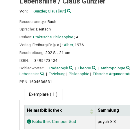
Lebenshilfe /
Claus Günzler
Von:
Günzler, Claus
[aut]
Ressourcentyp:
Buch
Sprache:
Deutsch
Reihen:
Praktische Philosophie
; 4
Verlag:
Freiburg/Br. [u.a.] :
Alber,
1976
Beschreibung:
202 S. ; 21 cm
ISBN:
3495473424
Schlagwörter:
Pädagogik
Theorie
Anthropologie
Lebenssinn
Erziehung
Philosophie
Ethische Argumentat
PPN:
1604636831
Exemplare
( 1 )
Heimatbibliothek
Sammlung
Exemplare
Bibliothek Campus Süd
psych 8.3