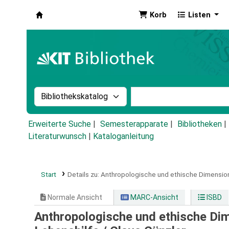
Korb
Listen
Koha
Suche im Katalog nach:
Stichwortsuche im Ka
Erweiterte Suche
Semesterapparate
Bibliotheken
Literaturwunsch
|
Kataloganleitung
Start
Details zu:
Anthropologische und ethische Dimension
Normale Ansicht
MARC-Ansicht
ISBD
Anthropologische und ethische Dim