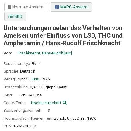
Normale Ansicht
MARC-Ansicht
ISBD
Untersuchungen ueber das Verhalten von
Ameisen unter Einfluss von LSD, THC und
Amphetamin /
Hans-Rudolf Frischknecht
Von:
Frischknecht, Hans-Rudolf
[aut]
Ressourcentyp:
Buch
Sprache:
Deutsch
Verlag:
Zürich :
Juris,
1976
Beschreibung:
III, 69 S. : graph. Darst
ISBN:
326004115X
Genre/Form:
Hochschulschrift
Bearbeitungsvermerk:
3
Hochschulschriftenvermerk:
Zürich, Univ., Diss., 1976
PPN:
1604700114