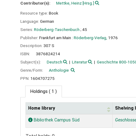
Contributor(s):
Mettke, Heinz
[Hrsg.]
Resource type:
Book
Language:
German
Series:
Röderberg-Taschenbuch
; 45
Publisher:
Frankfurt am Main :
Röderberg-Verlag,
1976
Description:
307 S
ISBN:
3876824214
Subject(s):
Deutsch
Literatur
Geschichte 800-105
Genre/Form:
Anthologie
PPN:
1604707275
Holdings
( 1 )
Home library
Shelving 
Holdings
Bibliothek Campus Süd
Geschloss