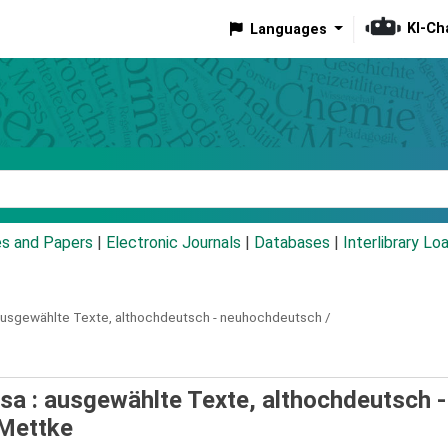
KI-Ch
Languages
eyword
es and Papers
|
Electronic Journals
|
Databases
|
Interlibrary Lo
usgewählte Texte, althochdeutsch - neuhochdeutsch /
sa : ausgewählte Texte, althochdeutsch -
 Mettke