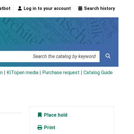
atbot
Log in to your account
Search history
an
|
KITopen media
|
Purchase request |
Catalog Guide
Place hold
Print