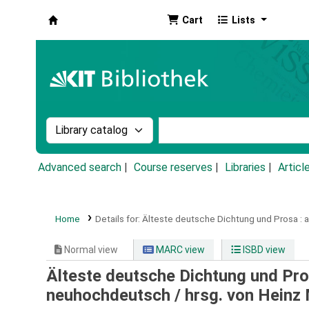
Cart
Lists
Koha online
Search the catalog by:
Search the catalog by k
Advanced search
Course reserves
Libraries
Articl
Home
Details for:
Älteste deutsche Dichtung und Prosa :
a
Normal view
MARC view
ISBD view
Älteste deutsche Dichtung und Pro
neuhochdeutsch /
hrsg. von Heinz