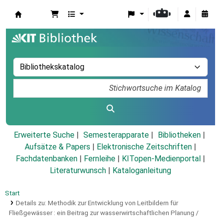
Koha
Erweiterte Suche
Semesterapparate
Bibliotheken
Aufsätze & Papers
|
Elektronische Zeitschriften
|
Fachdatenbanken
|
Fernleihe
|
KITopen-Medienportal
|
Literaturwunsch
|
Kataloganleitung
Start
Details zu:
Methodik zur Entwicklung von Leitbildern für
Fließgewässer :
ein Beitrag zur wasserwirtschaftlichen Planung /