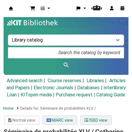
Koha online
Advanced search
Course reserves
Libraries
Articles
and Papers
|
Electronic Journals
|
Databases
|
Interlibrary
Loan
|
KITopen media
|
Purchase request |
Catalog Guide
Home
Details for:
Séminaire de probabilités XLV /
Normal view
MARC view
ISBD view
Séminaire de probabilités XLV /
Catherine