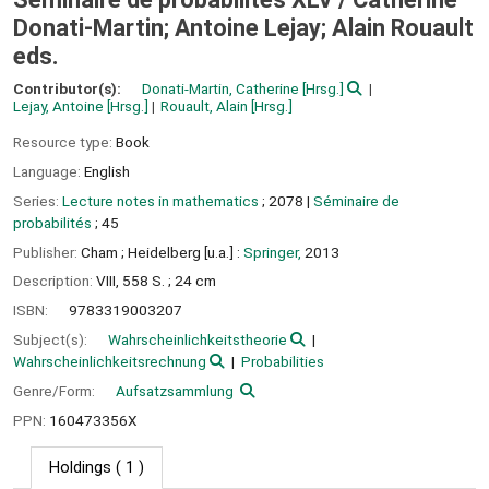
Donati-Martin; Antoine Lejay; Alain Rouault
eds.
Contributor(s):
Donati-Martin, Catherine
[Hrsg.]
Lejay, Antoine
[Hrsg.]
Rouault, Alain
[Hrsg.]
Resource type:
Book
Language:
English
Series:
Lecture notes in mathematics
; 2078
|
Séminaire de
probabilités
; 45
Publisher:
Cham ;
Heidelberg [u.a.] :
Springer,
2013
Description:
VIII, 558 S. ; 24 cm
ISBN:
9783319003207
Subject(s):
Wahrscheinlichkeitstheorie
Wahrscheinlichkeitsrechnung
Probabilities
Genre/Form:
Aufsatzsammlung
PPN:
160473356X
Holdings
( 1 )