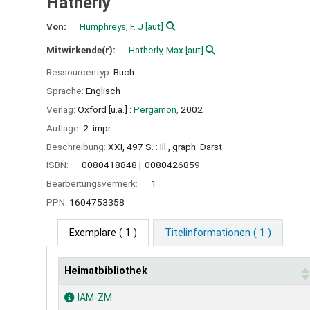
Hatherly
Von:
Humphreys, F. J
[aut]
Mitwirkende(r):
Hatherly, Max
[aut]
Ressourcentyp:
Buch
Sprache:
Englisch
Verlag:
Oxford [u.a.] :
Pergamon,
2002
Auflage:
2. impr
Beschreibung:
XXI, 497 S. : Ill., graph. Darst
ISBN:
0080418848
0080426859
Bearbeitungsvermerk:
1
PPN:
1604753358
Exemplare
( 1 )
Titelinformationen ( 1 )
Heimatbibliothek
Exemplare
IAM-ZM