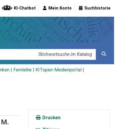
KI-Chatbot
Mein Konto
Suchhistorie
nken
|
Fernleihe
|
KITopen-Medienportal
|
Drucken
 M.