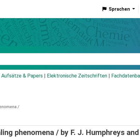
Sprachen
talog
Aufsätze & Papers
|
Elektronische Zeitschriften
|
Fachdatenba
phenomena /
ealing phenomena /
by F. J. Humphreys and