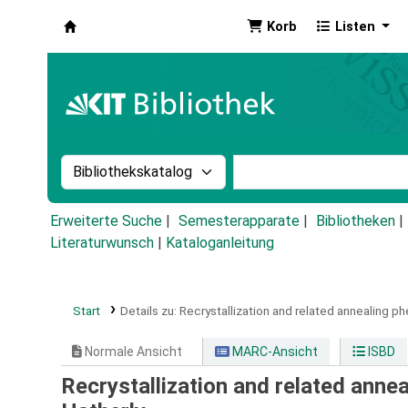
Korb
Listen
Koha
Suche im Katalog nach:
Stichwortsuche im Ka
Erweiterte Suche
Semesterapparate
Bibliotheken
Literaturwunsch
|
Kataloganleitung
Start
Details zu:
Recrystallization and related annealing 
Normale Ansicht
MARC-Ansicht
ISBD
Recrystallization and related ann