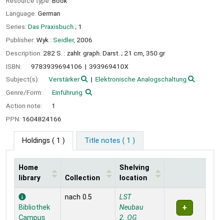
Resource type:
Book
Language:
German
Series:
Das Praxisbuch
; 1
Publisher:
Wyk :
Seidler,
2006
Description:
282 S. : zahlr. graph. Darst. ; 21 cm, 350 gr
ISBN:
9783939694106
393969410X
Subject(s):
Verstärker
Elektronische Analogschaltung
Genre/Form:
Einführung
Action note:
1
PPN:
1604824166
Holdings
( 1 )
Title notes ( 1 )
Home
Shelving
library
Collection
location
Holdings
nach 0.5
LST
Bibliothek
Neubau
Campus
2. OG