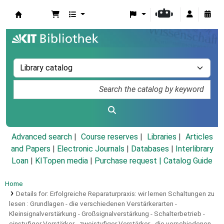
Koha online
Advanced search
Course reserves
Libraries
Articles
and Papers
|
Electronic Journals
|
Databases
|
Interlibrary
Loan
|
KITopen media
|
Purchase request |
Catalog Guide
Home
Details for:
Erfolgreiche Reparaturpraxis: wir lernen Schaltungen zu
lesen :
Grundlagen - die verschiedenen Verstärkerarten -
Kleinsignalverstärkung - Großsignalverstärkung - Schalterbetrieb -
einstufiger Verstärker - zweistufiger Verstärker - die verschiedenen