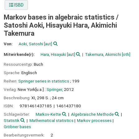
ISBD
Markov bases in algebraic statistics /
Satoshi Aoki, Hisayuki Hara, Akimichi
Takemura
Von:
Aoki, Satoshi
[aut]
Mitwirkende(r):
Hara, Hisayuki
[aut]
Takemura, Akimichi
[oth]
Ressourcentyp:
Buch
Sprache:
Englisch
Reihen:
Springer series in statistics
; 199
Verlag:
New York[u.a.] :
Springer,
2012
Beschreibung:
XI, 298 S. ; 24 cm
ISBN:
9781461437185
1461437180
Schlagwörter:
Markov-Kette
Algebraische Methode
Statistik
Mathematical statistics
Markov processes
Gröbner bases
Bearbeitungsvermerk:
2