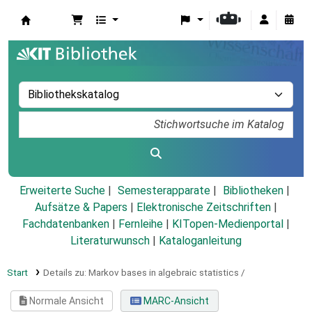
Koha
Erweiterte Suche
Semesterapparate
Bibliotheken
Aufsätze & Papers
|
Elektronische Zeitschriften
|
Fachdatenbanken
|
Fernleihe
|
KITopen-Medienportal
|
Literaturwunsch
|
Kataloganleitung
Start
Details zu:
Markov bases in algebraic statistics /
Normale Ansicht
MARC-Ansicht