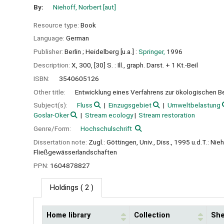
By:
Niehoff, Norbert
[aut]
Resource type:
Book
Language:
German
Publisher:
Berlin ;
Heidelberg [u.a.] :
Springer,
1996
Description:
X, 300, [30] S. : Ill., graph. Darst. + 1 Kt.-Beil
ISBN:
3540605126
Other title:
Entwicklung eines Verfahrens zur ökologischen 
Subject(s):
Fluss
Einzugsgebiet
Umweltbelastung
Goslar-Oker
Stream ecology
Stream restoration
Genre/Form:
Hochschulschrift
Dissertation note:
Zugl.: Göttingen, Univ., Diss., 1995 u.d.T.: 
Fließgewässerlandschaften
PPN:
1604878827
Holdings
( 2 )
Home library
Collection
She