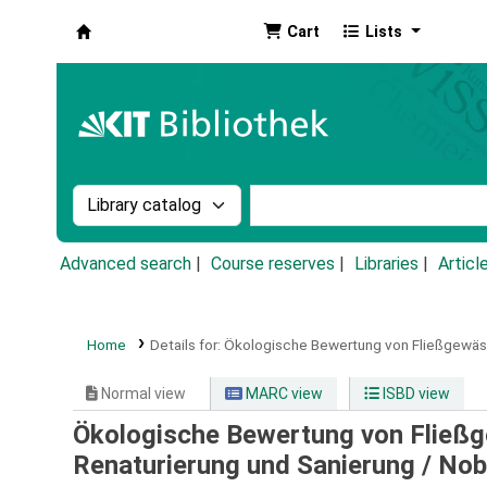
Cart
Lists
Koha online
Search the catalog by:
Search the catalog by k
Advanced search
Course reserves
Libraries
Articl
Home
Details for:
Ökologische Bewertung von Fließgewäss
Normal view
MARC view
ISBD view
Ökologische Bewertung von Fließg
Renaturierung und Sanierung /
Nob