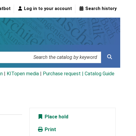
atbot
Log in to your account
Search history
an
|
KITopen media
|
Purchase request |
Catalog Guide
Place hold
Print