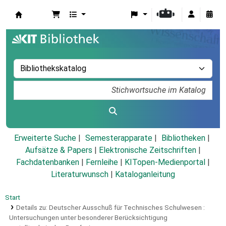
Koha
Erweiterte Suche
Semesterapparate
Bibliotheken
Aufsätze & Papers
|
Elektronische Zeitschriften
|
Fachdatenbanken
|
Fernleihe
|
KITopen-Medienportal
|
Literaturwunsch
|
Kataloganleitung
Start
Details zu:
Deutscher Ausschuß für Technisches Schulwesen :
Untersuchungen unter besonderer Berücksichtigung