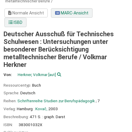
metalltechnischer Berufe /
Normale Ansicht
MARC-Ansicht
ISBD
Deutscher Ausschuß für Technisches
Schulwesen : Untersuchungen unter
besonderer Berücksichtigung
metalltechnischer Berufe /
Volkmar
Herkner
Von:
Herkner, Volkmar
[aut]
Ressourcentyp:
Buch
Sprache:
Deutsch
Reihen:
Schriftenreihe Studien zur Berufspädagogik
; 7
Verlag:
Hamburg :
Kovač,
2003
Beschreibung:
471 S. : graph. Darst
ISBN:
383001032X