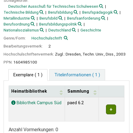
Schlagwörter:
Deutscher Ausschuß für Technisches Schulwesen
Technische Bildung
Berufsbildung
Berufspädagogik
Metallindustrie
Berufsbild
Berufsanforderung
Berufsordnung
Berufsbildungspolitik
Nationalsozialismus
Deutschland
Geschichte
Genre/Form:
Hochschulschrift
Bearbeitungsvermerk:
2
Hochschulschriftenvermerk:
Zugl.: Dresden, Techn. Univ., Diss., 2003
PPN:
1604985100
Exemplare
( 1 )
Titelinformationen ( 1 )
Heimatbibliothek
Sammlung
Exemplare
Bibliothek Campus Süd
paed 6.2
Anzahl Vormerkungen: 0