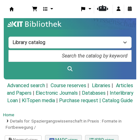
Koha online
Advanced search
Course reserves
Libraries
Articles
and Papers
|
Electronic Journals
|
Databases
|
Interlibrary
Loan
|
KITopen media
|
Purchase request |
Catalog Guide
Home
Details for:
Spaziergangswissenschaft in Praxis :
Formate in
Fortbewegung /