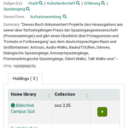
Subject(s):
Stadt
Kulturlandschaft
Erfahrung
Spaziergang
Genre/Form:
Aufsatzsammlung
Summary:
"Dieses Buch dokumentiert Projekte des Herausgebers aus
seiner über fünfzehnjährigen Praxis der Spaziergangswissenschaft
(Promenadologie) und gibt einen Überblick über Protagonisten und
'Formate in Fortbewegung' aus dem deutschsprachigen Raum und
Großbritannien: Arttours, Audio-Walks, BaukulTOURen, Dérives,
Dialogische Spaziergänge, Konzeptspaziergänge,
Promenadologische Spaziergänge, Silent Walks, Talk Walks usw."--
PPN:
1605006076
Holdings
( 3 )
Home library
Collection
Holdings
Bibliothek
soz 2.25
Campus Süd