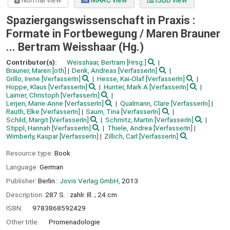
Normal view
MARC view
ISBD view
Spaziergangswissenschaft in Praxis :
Formate in Fortbewegung /
Maren Brauner
... Bertram Weisshaar (Hg.)
Contributor(s):
Weisshaar, Bertram
[Hrsg.]
Brauner, Maren
[oth]
Denk, Andreas
[VerfasserIn]
Grillo, Irene
[VerfasserIn]
Hesse, Kai-Olaf
[VerfasserIn]
Hoppe, Klaus
[VerfasserIn]
Hunter, Mark A
[VerfasserIn]
Laimer, Christoph
[VerfasserIn]
Lerjen, Marie-Anne
[VerfasserIn]
Qualmann, Clare
[VerfasserIn]
Rauth, Elke
[VerfasserIn]
Saum, Tina
[VerfasserIn]
Schild, Margit
[VerfasserIn]
Schmitz, Martin
[VerfasserIn]
Stippl, Hannah
[VerfasserIn]
Thiele, Andrea
[VerfasserIn]
Wimberly, Kaspar
[VerfasserIn]
Zillich, Carl
[VerfasserIn]
Resource type:
Book
Language:
German
Publisher:
Berlin :
Jovis Verlag GmbH,
2013
Description:
287 S. : zahlr. Ill. ; 24 cm
ISBN:
9783868592429
Other title:
Promenadologie