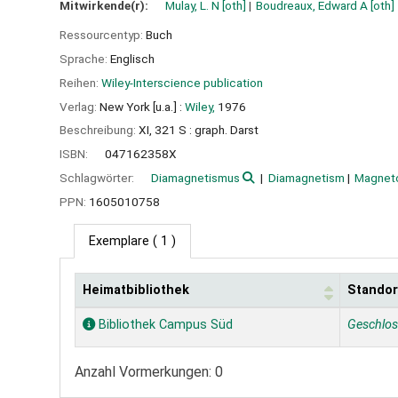
Mitwirkende(r):
Mulay, L. N
[oth]
Boudreaux, Edward A
[oth]
Ressourcentyp:
Buch
Sprache:
Englisch
Reihen:
Wiley-Interscience publication
Verlag:
New York [u.a.] :
Wiley,
1976
Beschreibung:
XI, 321 S : graph. Darst
ISBN:
047162358X
Schlagwörter:
Diamagnetismus
Diamagnetism
Magnet
PPN:
1605010758
Exemplare
( 1 )
Heimatbibliothek
Standor
Exemplare
Bibliothek Campus Süd
Geschlo
Anzahl Vormerkungen: 0