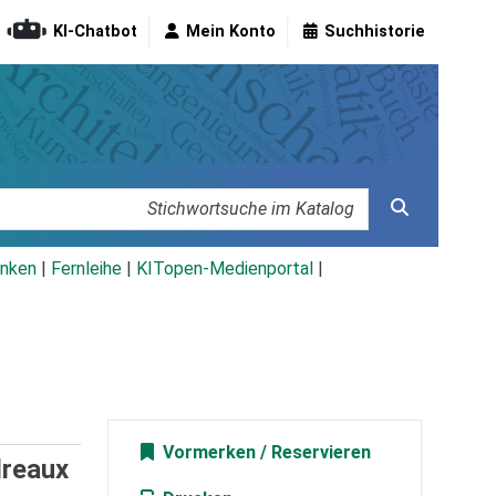
KI-Chatbot
Mein Konto
Suchhistorie
nken
|
Fernleihe
|
KITopen-Medienportal
|
Vormerken
dreaux