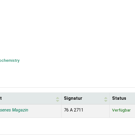
ochemistry
t
Signatur
Status
ssenes Magazin
76 A 2711
Verfügbar