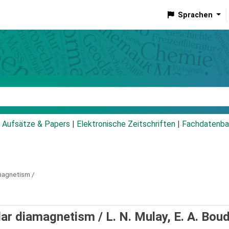
Sprachen
talog
Aufsätze & Papers
|
Elektronische Zeitschriften
|
Fachdatenba
magnetism /
lar diamagnetism /
L. N. Mulay, E. A. Bou