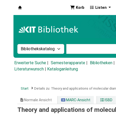
Korb
Listen
Koha
Suche im Katalog nach:
Stichwortsuche im Ka
Erweiterte Suche
Semesterapparate
Bibliotheken
Literaturwunsch
|
Kataloganleitung
Start
Details zu:
Theory and applications of molecular dia
Normale Ansicht
MARC-Ansicht
ISBD
Theory and applications of molecu