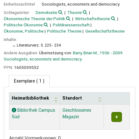
Einheitssachtitel:
Sociologists, economists and democracy
Schlagwörter:
Demokratie
Theorie
Ökonomische Theorie der Politik
Wirtschaftstheorie
Politische Ökonomie
Politikwissenschaft
Ökonomie, Politische
Politische Theorie
Gesellschaftstheorie
Inhalte:
Literaturverz. S. 225 - 234
Andere Ausgaben:
Übersetzung von:
Barry, Brian M., 1936 - 2009.
Sociologists, economists and democracy.
PPN:
1605059552
Exemplare
( 1 )
Heimatbibliothek
Standort
Exemplare
Bibliothek Campus
Geschlossenes
Süd
Magazin
Anzahl Vormerkungen: 0