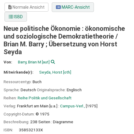
Normale Ansicht
MARC-Ansicht
ISBD
Neue politische Ökonomie : ökonomische
und soziologische Demokratietheorie /
Brian M. Barry ; Übersetzung von Horst
Seyda
Von:
Barry, Brian M
[aut]
Mitwirkende(r):
Seyda, Horst
[oth]
Ressourcentyp:
Buch
Sprache:
Deutsch
Originalsprache:
Englisch
Reihen:
Reihe Politik und Gesellschaft
Verlag:
Frankfurt am Main [u.a.] :
Campus-Verl.,
[1975]
Copyright-Datum:
© 1975
Beschreibung:
238 Seiten : Diagramme
ISBN:
358532133X