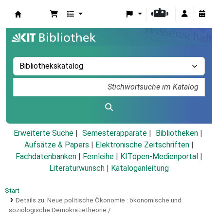
Koha
Erweiterte Suche
Semesterapparate
Bibliotheken
Aufsätze & Papers
|
Elektronische Zeitschriften
|
Fachdatenbanken
|
Fernleihe
|
KITopen-Medienportal
|
Literaturwunsch
|
Kataloganleitung
Start
Details zu:
Neue politische Ökonomie :
ökonomische und
soziologische Demokratietheorie /