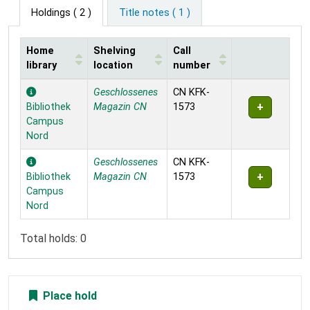
Holdings
( 2 )
Title notes ( 1 )
Home
Shelving
Call
library
location
number
Holdings
Geschlossenes
CN KFK-
Bibliothek
Magazin CN
1573
Campus
Nord
Geschlossenes
CN KFK-
Bibliothek
Magazin CN
1573
Campus
Nord
Total holds: 0
Place hold