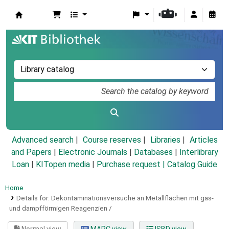
Koha online
Advanced search
Course reserves
Libraries
Articles
and Papers
|
Electronic Journals
|
Databases
|
Interlibrary
Loan
|
KITopen media
|
Purchase request |
Catalog Guide
Home
Details for:
Dekontaminationsversuche an Metallflächen mit gas-
und dampfförmigen Reagenzien /