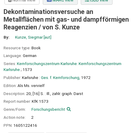
Normal view
MARC view
ISBD view
Dekontaminationsversuche an
Metallflächen mit gas- und dampfförmigen
Reagenzien /
von S. Kunze
By:
Kunze, Siegmar
[aut]
Resource type:
Book
Language:
German
Series:
Kernforschungszentrum Karlsruhe. Kernforschungszentrum
Karlsruhe
; 1573
Publisher:
Karlsruhe :
Ges. f. Kernforschung,
1972
Edition:
Als Ms. vervielf
Description:
20, [16] S. : Ill., zahlr. graph. Darst
Report number:
KfK 1573
Genre/Form:
Forschungsbericht
Action note:
2
PPN:
1605122416