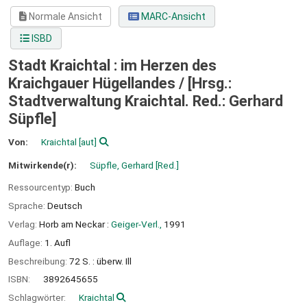
Normale Ansicht
MARC-Ansicht
ISBD
Stadt Kraichtal : im Herzen des
Kraichgauer Hügellandes /
[Hrsg.:
Stadtverwaltung Kraichtal. Red.: Gerhard
Süpfle]
Von:
Kraichtal
[aut]
Mitwirkende(r):
Süpfle, Gerhard
[Red.]
Ressourcentyp:
Buch
Sprache:
Deutsch
Verlag:
Horb am Neckar :
Geiger-Verl.,
1991
Auflage:
1. Aufl
Beschreibung:
72 S. : überw. Ill
ISBN:
3892645655
Schlagwörter:
Kraichtal