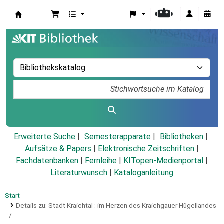
Koha
Erweiterte Suche
Semesterapparate
Bibliotheken
Aufsätze & Papers
|
Elektronische Zeitschriften
|
Fachdatenbanken
|
Fernleihe
|
KITopen-Medienportal
|
Literaturwunsch
|
Kataloganleitung
Start
Details zu:
Stadt Kraichtal :
im Herzen des Kraichgauer Hügellandes
/