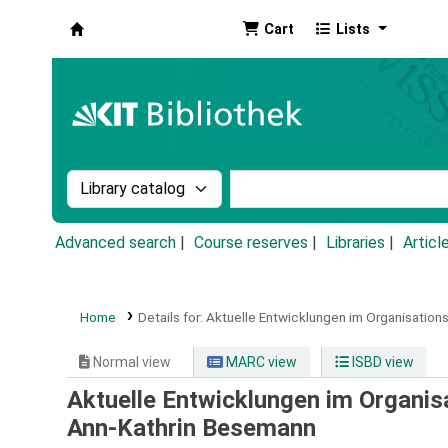
Cart
Lists
Koha online
Search the catalog by:
Search the catalog by k
Advanced search
Course reserves
Libraries
Articl
Home
Details for:
Aktuelle Entwicklungen im Organisation
Normal view
MARC view
ISBD view
Aktuelle Entwicklungen im Organis
Ann-Kathrin Besemann