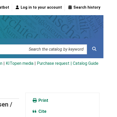
atbot
Log in to your account
Search history
an
|
KITopen media
|
Purchase request |
Catalog Guide
Print
sen /
Cite