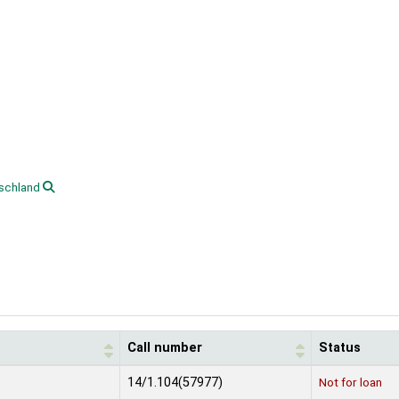
schland
Call number
Status
14/1.104(57977)
Not for loan