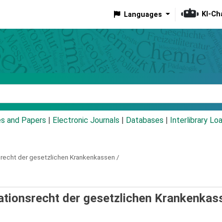
KI-Ch
Languages
eyword
es and Papers
|
Electronic Journals
|
Databases
|
Interlibrary Lo
srecht der gesetzlichen Krankenkassen /
ationsrecht der gesetzlichen Krankenkas