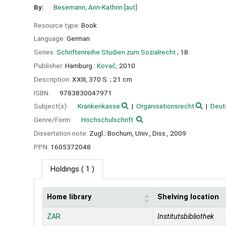
By:
Besemann, Ann-Kathrin
[aut]
Resource type:
Book
Language:
German
Series:
Schriftenreihe Studien zum Sozialrecht
; 18
Publisher:
Hamburg :
Kovač,
2010
Description:
XXIII, 370 S. ; 21 cm
ISBN:
9783830047971
Subject(s):
Krankenkasse
Organisationsrecht
Deut
Genre/Form:
Hochschulschrift
Dissertation note:
Zugl.: Bochum, Univ., Diss., 2009
PPN:
1605372048
Holdings
( 1 )
Home library
Shelving location
Holdings
ZAR
Institutsbibliothek