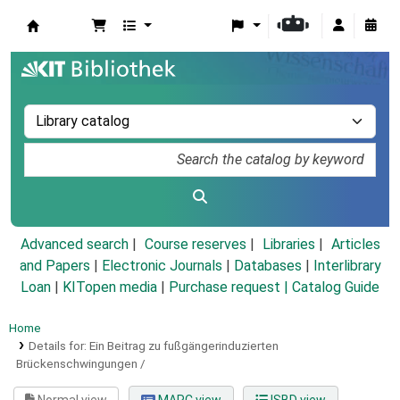
Koha online
Advanced search
Course reserves
Libraries
Articles
and Papers
|
Electronic Journals
|
Databases
|
Interlibrary
Loan
|
KITopen media
|
Purchase request |
Catalog Guide
Home
Details for:
Ein Beitrag zu fußgängerinduzierten
Brückenschwingungen /