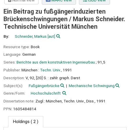
Normal view
MARC view
ISBD view
Ein Beitrag zu fußgängerinduzierten
Brückenschwingungen /
Markus Schneider.
Technische Universität München
By:
Schneider, Markus
[aut]
Resource type:
Book
Language:
German
Series:
Berichte aus dem konstruktiven Ingenieurbau
; 91,5
Publisher:
München :
Techn. Univ.,
1991
Description:
V, 92, [20] S. : zahlr. graph. Darst
Subject(s):
Fußgängerbrücke
Mechanische Schwingung
Genre/Form:
Hochschulschrift
Dissertation note:
Zugl.: München, Techn. Univ., Diss., 1991
PPN:
1605484814
Holdings
( 2 )