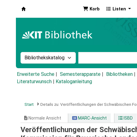
Korb
Listen
Koha
Suche im Katalog nach:
Stichwortsuche im Ka
Erweiterte Suche
Semesterapparate
Bibliotheken
Literaturwunsch
|
Kataloganleitung
Start
Details zu:
Veröffentlichungen der Schwäbischen Fo
Normale Ansicht
MARC-Ansicht
ISBD
Veröffentlichungen der Schwäbisc