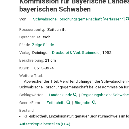
Kommission für Bayerische Landes
bayerischen Schwaben
Von:
Schwäbische Forschungsgemeinschaft
[VerfasserIn]
Ressourcentyp:
Zeitschrift
Sprache:
Deutsch
Bände:
Zeige Bände
Verlag:
Deiningen :
Druckerei & Verl. Steinmeier,
1952-
Beschreibung:
21 cm
ISSN:
0515-8974
Weitere Titel:
Abweichender Titel: Veröffentlichungen der Schwäbischen 
Schwäbische Forschungsgemeinschaft bei der Kommission für
Schlagwörter:
Landeskunde
Regierungsbezirk Schwabe
Genre/Form:
Zeitschrift
Biografie
Bestand:
KIT-Bibliothek, Einzelsignatur; genauer Signaturnachweis im l
Aufsatzkopie bestellen (LEA)