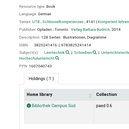
Resource type:
Book
Language:
German
Series:
UTB ; Schlüsselkompetenzen
; 4141
|
Kompetent lehren
Publisher:
Opladen ;
Toronto :
Verlag Barbara Budrich,
2014
Description:
128 Seiten : Illustrationen, Diagramme
ISBN:
3825241416
9783825241414
Subject(s):
Lerntechnik
Schreiben
Unterrichtstech
Hochschulunterricht
PPN:
1607040743
Holdings
( 1 )
Home library
Collection
Holdings
Bibliothek Campus Süd
paed 0.6