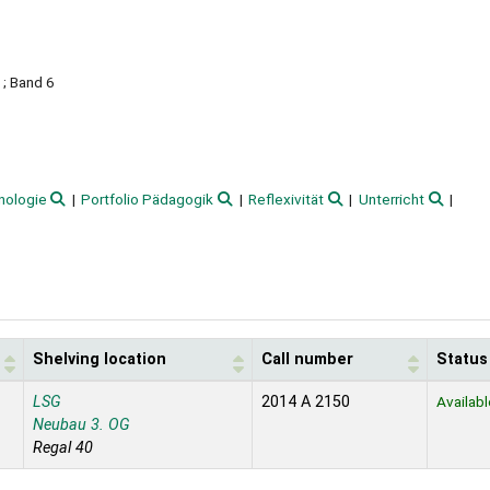
; Band 6
nologie
Portfolio Pädagogik
Reflexivität
Unterricht
Shelving location
Call number
Status
LSG
2014 A 2150
Availabl
Neubau 3. OG
Regal 40