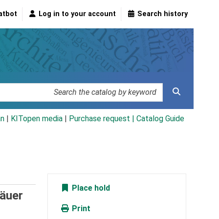
atbot
Log in to your account
Search history
an
|
KITopen media
|
Purchase request |
Catalog Guide
Place hold
äuer
Print