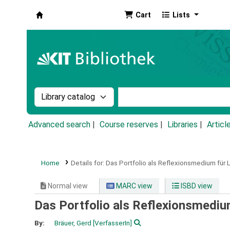
Cart
Lists
Koha online
Search the catalog by:
Search the catalog by k
Advanced search
Course reserves
Libraries
Articl
Home
Details for:
Das Portfolio als Reflexionsmedium für
Normal view
MARC view
ISBD view
Das Portfolio als Reflexionsmediu
By:
Bräuer, Gerd
[VerfasserIn]