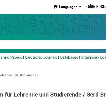
KI-Ch
Languages
eyword
es and Papers
|
Electronic Journals
|
Databases
|
Interlibrary Lo
 Lehrende und Studierende /
m für Lehrende und Studierende /
Gerd Br