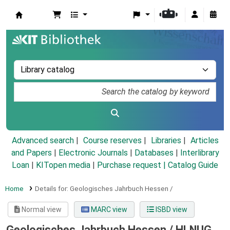
Koha online
Advanced search
Course reserves
Libraries
Articles
and Papers
|
Electronic Journals
|
Databases
|
Interlibrary
Loan
|
KITopen media
|
Purchase request |
Catalog Guide
Home
Details for:
Geologisches Jahrbuch Hessen /
Normal view
MARC view
ISBD view
Geologisches Jahrbuch Hessen /
HLNUG,