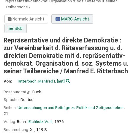
repräsentativ-demokrat. Organisation d. soz. Systems u. seiner
Teilbereiche /
Normale Ansicht
MARC-Ansicht
ISBD
Repräsentative und direkte Demokratie :
zur Vereinbarkeit d. Räteverfassung u. d.
direkten Demokratie mit d. repräsentativ-
demokrat. Organisation d. soz. Systems u.
seiner Teilbereiche /
Manfred E. Ritterbach
Von:
Ritterbach, Manfred E
[aut]
Ressourcentyp:
Buch
Sprache:
Deutsch
Reihen:
Untersuchungen und Beiträge zu Politik und Zeitgeschehen
;
21
Verlag:
Bonn :
Eichholz-Verl.,
1976
Beschreibung:
XII, 119 S