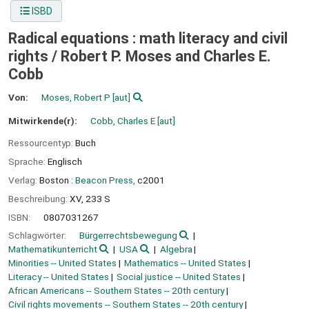
ISBD
Radical equations : math literacy and civil
rights /
Robert P. Moses and Charles E.
Cobb
Von:
Moses, Robert P
[aut]
Mitwirkende(r):
Cobb, Charles E
[aut]
Ressourcentyp:
Buch
Sprache:
Englisch
Verlag:
Boston :
Beacon Press,
c2001
Beschreibung:
XV, 233 S
ISBN:
0807031267
Schlagwörter:
Bürgerrechtsbewegung
Mathematikunterricht
USA
Algebra
Minorities -- United States
Mathematics -- United States
Literacy -- United States
Social justice -- United States
African Americans -- Southern States -- 20th century
Civil rights movements -- Southern States -- 20th century