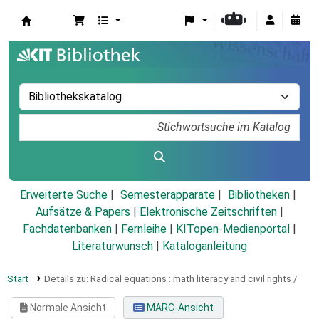
Koha
Erweiterte Suche
Semesterapparate
Bibliotheken
Aufsätze & Papers
|
Elektronische Zeitschriften
|
Fachdatenbanken
|
Fernleihe
|
KITopen-Medienportal
|
Literaturwunsch
|
Kataloganleitung
Start
Details zu:
Radical equations :
math literacy and civil rights /
Normale Ansicht
MARC-Ansicht