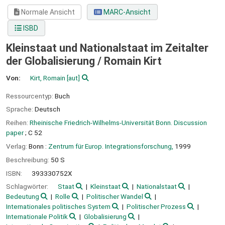
Normale Ansicht
MARC-Ansicht
ISBD
Kleinstaat und Nationalstaat im Zeitalter
der Globalisierung /
Romain Kirt
Von:
Kirt, Romain
[aut]
Ressourcentyp:
Buch
Sprache:
Deutsch
Reihen:
Rheinische Friedrich-Wilhelms-Universität Bonn. Discussion
paper
; C 52
Verlag:
Bonn :
Zentrum für Europ. Integrationsforschung,
1999
Beschreibung:
50 S
ISBN:
393330752X
Schlagwörter:
Staat
Kleinstaat
Nationalstaat
Bedeutung
Rolle
Politischer Wandel
Internationales politisches System
Politischer Prozess
Internationale Politik
Globalisierung