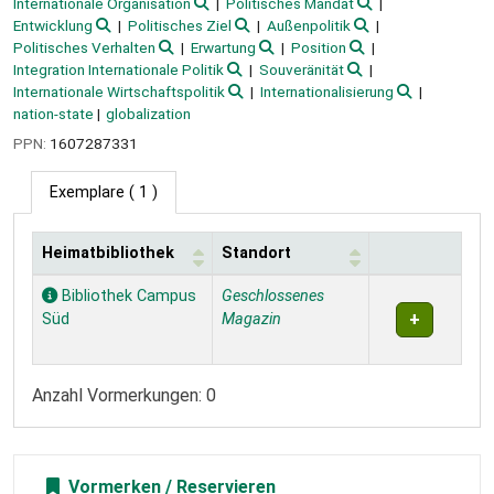
Internationale Organisation
Politisches Mandat
Entwicklung
Politisches Ziel
Außenpolitik
Politisches Verhalten
Erwartung
Position
Integration Internationale Politik
Souveränität
Internationale Wirtschaftspolitik
Internationalisierung
nation-state
globalization
PPN:
1607287331
Exemplare
( 1 )
Heimatbibliothek
Standort
Exemplare
Bibliothek Campus
Geschlossenes
Süd
Magazin
Anzahl Vormerkungen: 0
Vormerken