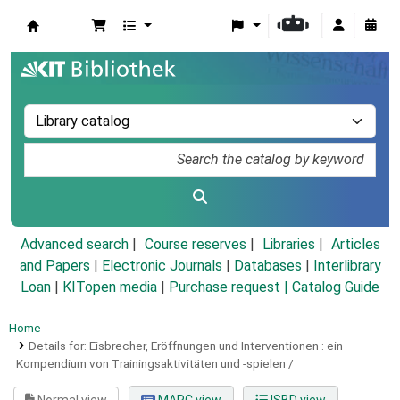
Koha online
Advanced search
Course reserves
Libraries
Articles
and Papers
|
Electronic Journals
|
Databases
|
Interlibrary
Loan
|
KITopen media
|
Purchase request |
Catalog Guide
Home
Details for:
Eisbrecher, Eröffnungen und Interventionen :
ein
Kompendium von Trainingsaktivitäten und -spielen /