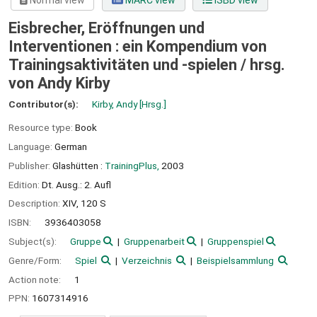
Normal view
MARC view
ISBD view
Eisbrecher, Eröffnungen und
Interventionen : ein Kompendium von
Trainingsaktivitäten und -spielen /
hrsg.
von Andy Kirby
Contributor(s):
Kirby, Andy
[Hrsg.]
Resource type:
Book
Language:
German
Publisher:
Glashütten :
TrainingPlus,
2003
Edition:
Dt. Ausg.: 2. Aufl
Description:
XIV, 120 S
ISBN:
3936403058
Subject(s):
Gruppe
Gruppenarbeit
Gruppenspiel
Genre/Form:
Spiel
Verzeichnis
Beispielsammlung
Action note:
1
PPN:
1607314916