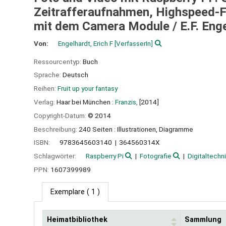
Zeitrafferaufnahmen, Highspeed-Fo
mit dem Camera Module /
E.F. Eng
Von:
Engelhardt, Erich F
[VerfasserIn]
Ressourcentyp:
Buch
Sprache:
Deutsch
Reihen:
Fruit up your fantasy
Verlag:
Haar bei München :
Franzis,
[2014]
Copyright-Datum:
© 2014
Beschreibung:
240 Seiten : Illustrationen, Diagramme
ISBN:
9783645603140
364560314X
Schlagwörter:
Raspberry Pi
Fotografie
Digitaltechn
PPN:
1607399989
Exemplare
( 1 )
Heimatbibliothek
Sammlung