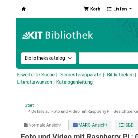
Korb
Listen
Koha
Suche im Katalog nach:
Stichwortsuche im Ka
Erweiterte Suche
Semesterapparate
Bibliotheken
Literaturwunsch
|
Kataloganleitung
Start
Details zu:
Foto und Video mit Raspberry Pi :
Gesichtserke
Normale Ansicht
MARC-Ansicht
ISBD
Foto und Video mit Raspberry Pi :