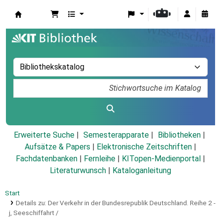
Koha
Erweiterte Suche
Semesterapparate
Bibliotheken
Aufsätze & Papers
|
Elektronische Zeitschriften
|
Fachdatenbanken
|
Fernleihe
|
KITopen-Medienportal
|
Literaturwunsch
|
Kataloganleitung
Start
Details zu:
Der Verkehr in der Bundesrepublik Deutschland.
Reihe 2 -
j,
Seeschiffahrt /