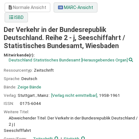
Normale Ansicht
MARC-Ansicht
ISBD
Der Verkehr in der Bundesrepublik
Deutschland. Reihe 2 - j, Seeschiffahrt /
Statistisches Bundesamt, Wiesbaden
Mitwirkende(r):
Deutschland Statistisches Bundesamt
[Herausgebendes Organ]
Ressourcentyp:
Zeitschrift
Sprache:
Deutsch
Bände:
Zeige Bände
Verlag:
Stuttgart ;
Mainz :
[Verlag nicht ermittelbar],
1958-1961
ISSN:
0175-6044
Weitere Titel:
Abweichender Titel: Der Verkehr in der Bundesrepublik Deutschland /
2 j
Seeschifffahrt
Genre/Form:
Zeitschrift
Statistik