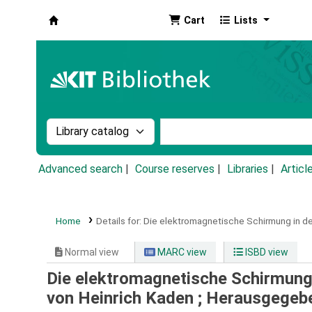
Cart
Lists
Koha online
Search the catalog by:
Search the catalog by k
Advanced search
Course reserves
Libraries
Articl
Home
Details for:
Die elektromagnetische Schirmung in d
Normal view
MARC view
ISBD view
Die elektromagnetische Schirmung
von Heinrich Kaden ; Herausgegeb