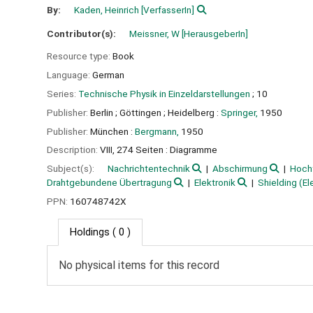
By:
Kaden, Heinrich
[VerfasserIn]
Contributor(s):
Meissner, W
[HerausgeberIn]
Resource type:
Book
Language:
German
Series:
Technische Physik in Einzeldarstellungen
; 10
Publisher:
Berlin ;
Göttingen ;
Heidelberg :
Springer,
1950
Publisher:
München :
Bergmann,
1950
Description:
VIII, 274 Seiten : Diagramme
Subject(s):
Nachrichtentechnik
Abschirmung
Hoch
Drahtgebundene Übertragung
Elektronik
Shielding (Ele
PPN:
160748742X
Holdings
( 0 )
No physical items for this record