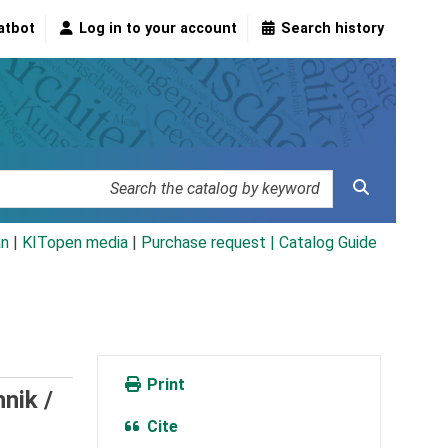
atbot
Log in to your account
Search history
an
|
KITopen media
|
Purchase request |
Catalog Guide
Print
nik /
Cite