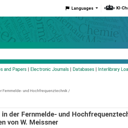
KI-Ch
Languages
eyword
es and Papers
|
Electronic Journals
|
Databases
|
Interlibrary Lo
er Fernmelde- und Hochfrequenztechnik /
 in der Fernmelde- und Hochfrequenztech
en von W. Meissner