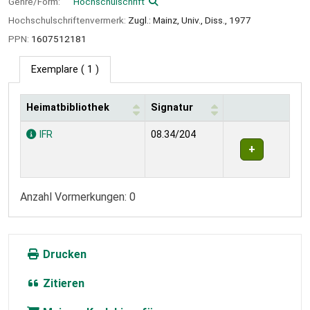
Genre/Form:
Hochschulschrift
Hochschulschriftenvermerk:
Zugl.: Mainz, Univ., Diss., 1977
PPN:
1607512181
Exemplare
( 1 )
Heimatbibliothek
Signatur
Exemplare
IFR
08.34/204
Anzahl Vormerkungen: 0
Drucken
Zitieren