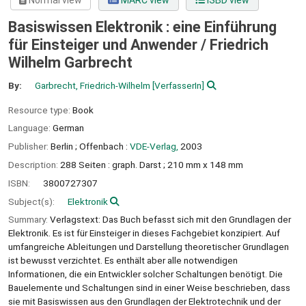
Normal view
MARC view
ISBD view
Basiswissen Elektronik : eine Einführung
für Einsteiger und Anwender /
Friedrich
Wilhelm Garbrecht
By:
Garbrecht, Friedrich-Wilhelm
[VerfasserIn]
Resource type:
Book
Language:
German
Publisher:
Berlin ;
Offenbach :
VDE-Verlag,
2003
Description:
288 Seiten : graph. Darst ; 210 mm x 148 mm
ISBN:
3800727307
Subject(s):
Elektronik
Summary:
Verlagstext: Das Buch befasst sich mit den Grundlagen der
Elektronik. Es ist für Einsteiger in dieses Fachgebiet konzipiert. Auf
umfangreiche Ableitungen und Darstellung theoretischer Grundlagen
ist bewusst verzichtet. Es enthält aber alle notwendigen
Informationen, die ein Entwickler solcher Schaltungen benötigt. Die
Bauelemente und Schaltungen sind in einer Weise beschrieben, dass
sie mit Basiswissen aus den Grundlagen der Elektrotechnik und der