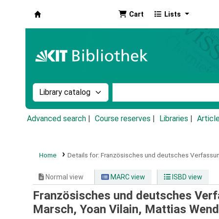
Cart
Lists
Koha online
Search the catalog by:
Search the catalog by k
Advanced search
Course reserves
Libraries
Articl
Home
Details for:
Französisches und deutsches Verfassun
Normal view
MARC view
ISBD view
Französisches und deutsches Verfa
Marsch, Yoan Vilain, Mattias Wend