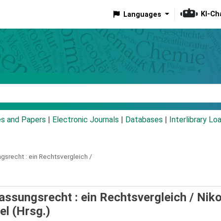
KI-Ch
Languages
eyword
es and Papers
|
Electronic Journals
|
Databases
|
Interlibrary Lo
gsrecht :
ein Rechtsvergleich /
ssungsrecht : ein Rechtsvergleich /
Niko
el (Hrsg.)