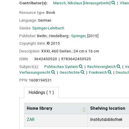
Contributor(s):
Marsch, Nikolaus
[HerausgeberIn]
Vilai
Resource type:
Book
Language:
German
Series:
Springer-Lehrbuch
Publisher:
Berlin ;
Heidelberg :
Springer,
[2015]
Copyright date:
© 2015
Description:
XXXI, 460 Seiten ; 24 cm x 16 cm
ISBN:
3642450520
9783642450525
Subject(s):
Politisches System
Rechtsvergleich
Ve
Verfassungsrecht
Geschichte
Frankreich
Deutsc
PPN:
1608194531
Holdings
( 1 )
Home library
Shelving location
Holdings
ZAR
Institutsbibliothek