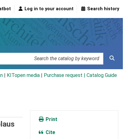
atbot
Log in to your account
Search history
an
|
KITopen media
|
Purchase request |
Catalog Guide
Print
laus
Cite