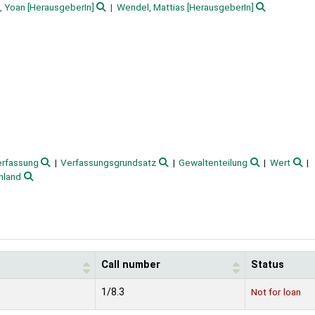
n, Yoan
[HerausgeberIn]
Wendel, Mattias
[HerausgeberIn]
rfassung
Verfassungsgrundsatz
Gewaltenteilung
Wert
hland
Call number
Status
1/8.3
Not for loan