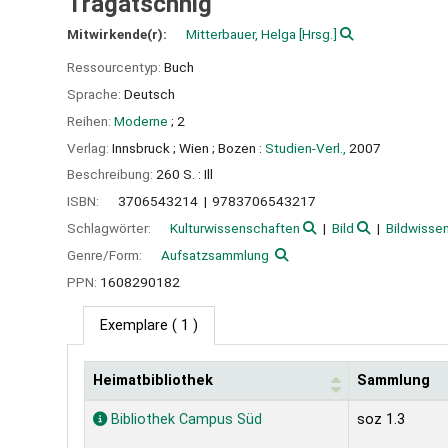
Tragatschnig
Mitwirkende(r):
Mitterbauer, Helga
[Hrsg.]
Ressourcentyp:
Buch
Sprache:
Deutsch
Reihen:
Moderne
; 2
Verlag:
Innsbruck ;
Wien ;
Bozen :
Studien-Verl.,
2007
Beschreibung:
260 S. : Ill
ISBN:
3706543214
9783706543217
Schlagwörter:
Kulturwissenschaften
Bild
Bildwisse
Genre/Form:
Aufsatzsammlung
PPN:
1608290182
Exemplare
( 1 )
Heimatbibliothek
Sammlung
Exemplare
Bibliothek Campus Süd
soz 1.3