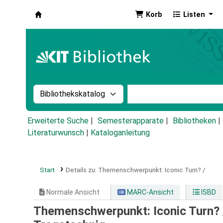
Korb
Listen
Koha
Suche im Katalog nach:
Stichwortsuche im Ka
Erweiterte Suche
Semesterapparate
Bibliotheken
Literaturwunsch
|
Kataloganleitung
Start
Details zu:
Themenschwerpunkt: Iconic Turn? /
Normale Ansicht
MARC-Ansicht
ISBD
Themenschwerpunkt: Iconic Turn?