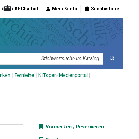
KI-Chatbot
Mein Konto
Suchhistorie
nken
|
Fernleihe
|
KITopen-Medienportal
|
Vormerken