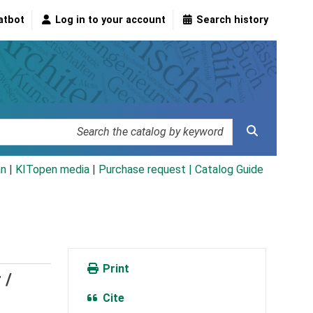
atbot
Log in to your account
Search history
an
|
KITopen media
|
Purchase request |
Catalog Guide
Print
 /
Cite