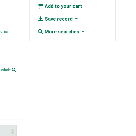
Add to your cart
Save record
schen
More searches
ushalt