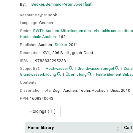
By:
Becker, Bernhard Peter Josef
[aut]
Resource type:
Book
Language:
German
Series:
RWTH Aachen. Mitteilungen des Lehrstuhls und Institut
Hochschule Aachen
; 162
Publisher:
Aachen :
Shaker,
2011
Description:
XVIII, 206 S. : Ill., graph. Darst
ISBN:
9783832295233
Subject(s):
Hochwasser
Grundwasserspiegel
Zuna
Grundwasserbildung
Überflutung
Finite Element Subs
Contents:
Dissertation note:
Zugl.: Aachen, Techn. Hochsch., Diss., 2010
PPN:
1608340643
Holdings
( 1 )
Home library
Cal