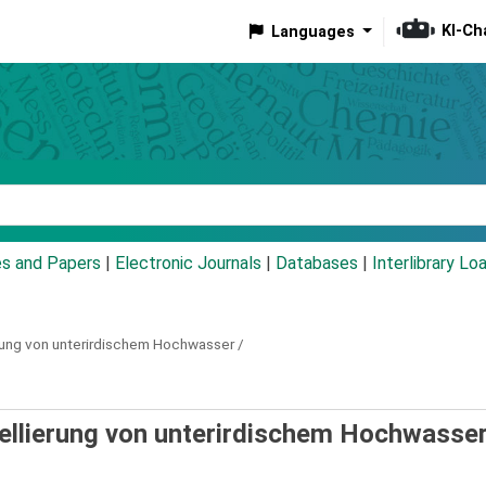
KI-Ch
Languages
eyword
es and Papers
|
Electronic Journals
|
Databases
|
Interlibrary Lo
ung von unterirdischem Hochwasser /
llierung von unterirdischem Hochwasser