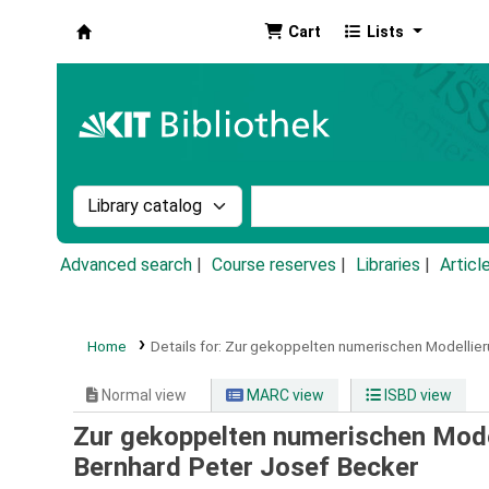
Cart
Lists
Koha online
Search the catalog by:
Search the catalog by k
Advanced search
Course reserves
Libraries
Articl
Home
Details for:
Zur gekoppelten numerischen Modellier
Normal view
MARC view
ISBD view
Zur gekoppelten numerischen Mode
Bernhard Peter Josef Becker