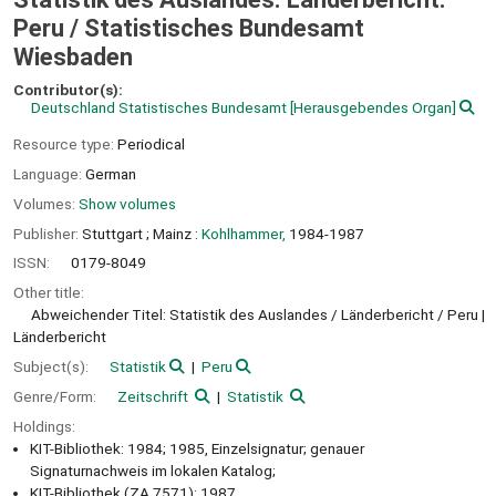
Peru /
Statistisches Bundesamt
Wiesbaden
Contributor(s):
Deutschland Statistisches Bundesamt
[Herausgebendes Organ]
Resource type:
Periodical
Language:
German
Volumes:
Show volumes
Publisher:
Stuttgart ;
Mainz :
Kohlhammer,
1984-1987
ISSN:
0179-8049
Other title:
Abweichender Titel: Statistik des Auslandes / Länderbericht / Peru
Länderbericht
Subject(s):
Statistik
Peru
Genre/Form:
Zeitschrift
Statistik
Holdings:
KIT-Bibliothek: 1984; 1985, Einzelsignatur; genauer
Signaturnachweis im lokalen Katalog;
KIT-Bibliothek (ZA 7571): 1987