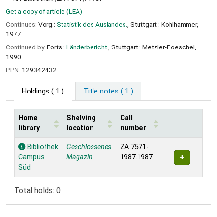
Get a copy of article (LEA)
Continues:
Vorg.:
Statistik des Auslandes.
, Stuttgart : Kohlhammer,
1977
Continued by:
Forts.:
Länderbericht.
, Stuttgart : Metzler-Poeschel,
1990
PPN:
129342432
Holdings
( 1 )
Title notes ( 1 )
Home
Shelving
Call
library
location
number
Holdings
Bibliothek
Geschlossenes
ZA 7571-
Campus
Magazin
1987.1987
Süd
Total holds: 0