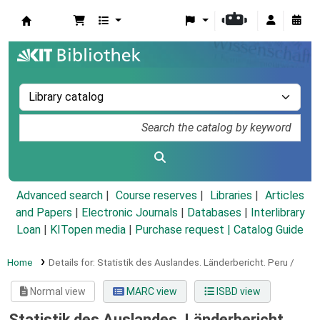
Koha online
Advanced search
Course reserves
Libraries
Articles
and Papers
|
Electronic Journals
|
Databases
|
Interlibrary
Loan
|
KITopen media
|
Purchase request |
Catalog Guide
Home
Details for:
Statistik des Auslandes.
Länderbericht.
Peru /
Normal view
MARC view
ISBD view
Statistik des Auslandes. Länderbericht.