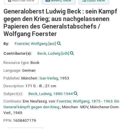
Normal view
MARC view
ISBD view
Generaloberst Ludwig Beck : sein Kampf
gegen den Krieg; aus nachgelassenen
Papieren des Generalstabschefs /
Wolfgang Foerster
By:
Foerster, Wolfgang
[aut]
Contributor(s):
Beck, Ludwig
[oth]
Resource type:
Book
Language:
German
Publisher:
München :
Isar-Verlag,
1953
Description:
171 S. : Ill. ; 21 cm
Subject(s):
Beck, Ludwig, 1880-1944
Continues:
Erw. Neufassg. von:
Foerster, Wolfgang, 1875 - 1963. Ein
General kämpft gegen den Krieg.
, München : MDV, Münchener Dom-
Verl., 1949.
PPN:
1608407179