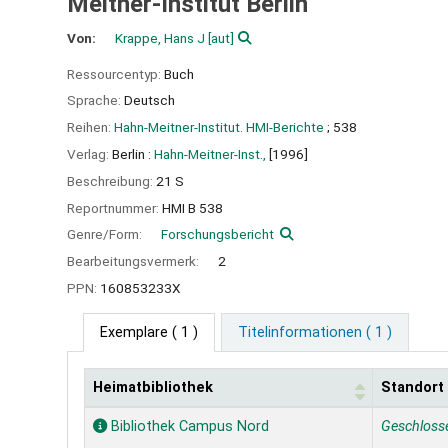
Meitner-Institut Berlin
Von:
Krappe, Hans J
[aut]
Ressourcentyp:
Buch
Sprache:
Deutsch
Reihen:
Hahn-Meitner-Institut. HMI-Berichte
; 538
Verlag:
Berlin :
Hahn-Meitner-Inst.,
[1996]
Beschreibung:
21 S
Reportnummer:
HMI B 538
Genre/Form:
Forschungsbericht
Bearbeitungsvermerk:
2
PPN:
160853233X
Exemplare
( 1 )
Titelinformationen ( 1 )
Heimatbibliothek
Standort
Exemplare
Bibliothek Campus Nord
Geschloss