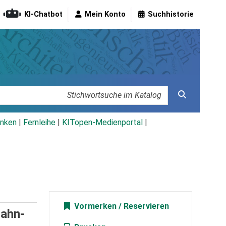
KI-Chatbot
Mein Konto
Suchhistorie
nken
|
Fernleihe
|
KITopen-Medienportal
|
Vormerken
Hahn-