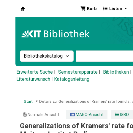
Korb
Listen
Koha
Suche im Katalog nach:
Stichwortsuche im Ka
Erweiterte Suche
Semesterapparate
Bibliotheken
Literaturwunsch
|
Kataloganleitung
Start
Details zu:
Generalizations of Kramers' rate formula :
Normale Ansicht
MARC-Ansicht
ISBD
Generalizations of Kramers' rate fo