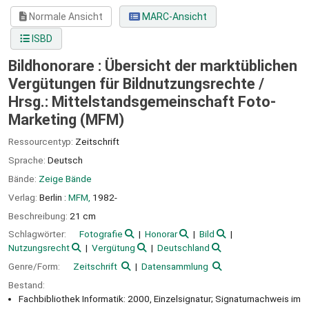
Normale Ansicht
MARC-Ansicht
ISBD
Bildhonorare : Übersicht der marktüblichen
Vergütungen für Bildnutzungsrechte /
Hrsg.: Mittelstandsgemeinschaft Foto-
Marketing (MFM)
Ressourcentyp:
Zeitschrift
Sprache:
Deutsch
Bände:
Zeige Bände
Verlag:
Berlin :
MFM,
1982-
Beschreibung:
21 cm
Schlagwörter:
Fotografie
Honorar
Bild
Nutzungsrecht
Vergütung
Deutschland
Genre/Form:
Zeitschrift
Datensammlung
Bestand:
Fachbibliothek Informatik: 2000, Einzelsignatur; Signaturnachweis im