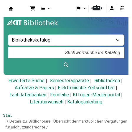
Koha
Erweiterte Suche
Semesterapparate
Bibliotheken
Aufsätze & Papers
|
Elektronische Zeitschriften
|
Fachdatenbanken
|
Fernleihe
|
KITopen-Medienportal
|
Literaturwunsch
|
Kataloganleitung
Start
Details zu:
Bildhonorare :
Übersicht der marktüblichen Vergütungen
für Bildnutzungsrechte /