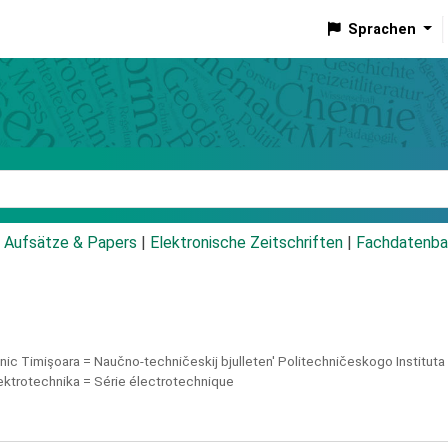
Sprachen
talog
Aufsätze & Papers
|
Elektronische Zeitschriften
|
Fachdatenba
ehnic Timişoara =
Naučno-techničeskij bjulleten' Politechničeskogo Instituta v
lektrotechnika = Série électrotechnique