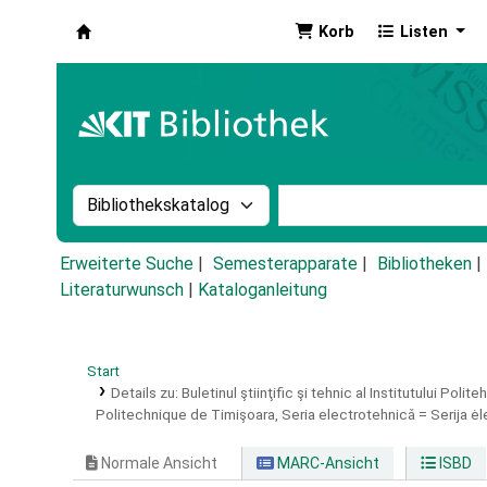
Korb
Listen
Koha
Suche im Katalog nach:
Stichwortsuche im Ka
Erweiterte Suche
Semesterapparate
Bibliotheken
Literaturwunsch
|
Kataloganleitung
Start
Details zu:
Buletinul ştiinţific şi tehnic al Institutului Polit
Politechnique de Timişoara,
Seria electrotehnicǎ = Serija ė
Normale Ansicht
MARC-Ansicht
ISBD