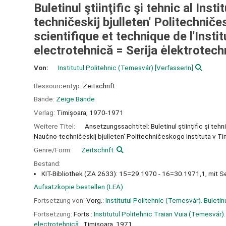
Buletinul ştiinţific şi tehnic al Ins
techničeskij bjulleten' Politechniče
scientifique et technique de l'Insti
electrotehnicǎ = Serija ėlektrotech
Von:
Institutul Politehnic (Temesvár)
[VerfasserIn]
Ressourcentyp:
Zeitschrift
Bände:
Zeige Bände
Verlag:
Timişoara,
1970-1971
Weitere Titel:
Ansetzungssachtitel: Buletinul ştiinţific şi tehn
Naučno-techničeskij bjulleten' Politechničeskogo Instituta v T
Genre/Form:
Zeitschrift
Bestand:
KIT-Bibliothek (ZA 2633): 15=29.1970 - 16=30.1971,1, mit Se
Aufsatzkopie bestellen (LEA)
Fortsetzung von:
Vorg.:
Institutul Politehnic (Temesvár). Buletinul
Fortsetzung:
Forts.:
Institutul Politehnic Traian Vuia (Temesvár). B
electrotehnicǎ.
, Timişoara, 1971