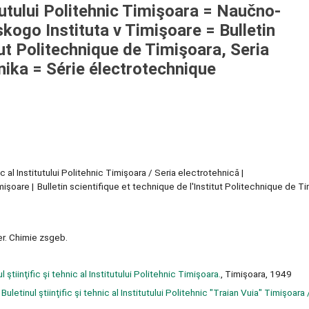
titutului Politehnic Timişoara = Naučno-
skogo Instituta v Timişoare = Bulletin
tut Politechnique de Timişoara, Seria
nika = Série électrotechnique
ic al Institutului Politehnic Timişoara / Seria electrotehnicǎ
imişoare
Bulletin scientifique et technique de l'Institut Politechnique de T
r. Chimie zsgeb.
 ştiinţific şi tehnic al Institutului Politehnic Timişoara.
, Timişoara, 1949
uletinul ştiinţific şi tehnic al Institutului Politehnic "Traian Vuia" Timişoara 