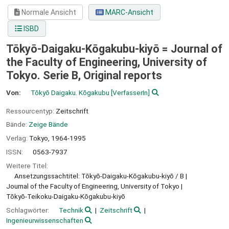
Normale Ansicht
MARC-Ansicht
ISBD
Tōkyō-Daigaku-Kōgakubu-kiyō = Journal of
the Faculty of Engineering, University of
Tokyo. Serie B, Original reports
Von:
Tōkyō Daigaku. Kōgakubu
[VerfasserIn]
Ressourcentyp:
Zeitschrift
Bände:
Zeige Bände
Verlag:
Tokyo,
1964-1995
ISSN:
0563-7937
Weitere Titel:
Ansetzungssachtitel: Tōkyō-Daigaku-Kōgakubu-kiyō / B
Journal of the Faculty of Engineering, University of Tokyo
Tōkyō-Teikoku-Daigaku-Kōgakubu-kiyō
Schlagwörter:
Technik
Zeitschrift
Ingenieurwissenschaften