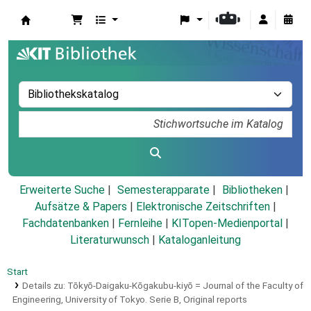
Koha
Erweiterte Suche
Semesterapparate
Bibliotheken
Aufsätze & Papers
|
Elektronische Zeitschriften
|
Fachdatenbanken
|
Fernleihe
|
KITopen-Medienportal
|
Literaturwunsch
|
Kataloganleitung
Start
Details zu:
Tōkyō-Daigaku-Kōgakubu-kiyō =
Journal of the Faculty of
Engineering, University of Tokyo.
Serie B,
Original reports