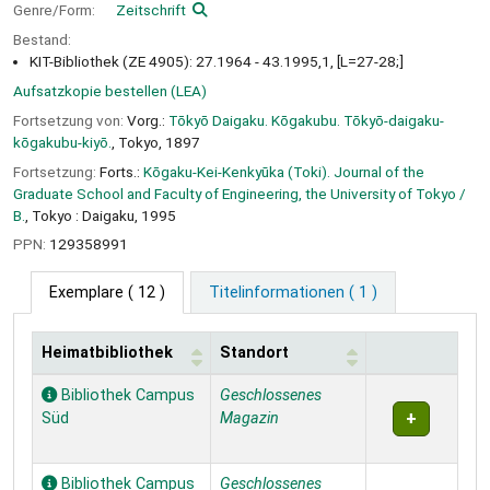
Genre/Form:
Zeitschrift
Bestand:
KIT-Bibliothek (ZE 4905): 27.1964 - 43.1995,1, [L=27-28;]
Aufsatzkopie bestellen (LEA)
Fortsetzung von:
Vorg.:
Tōkyō Daigaku. Kōgakubu. Tōkyō-daigaku-
kōgakubu-kiyō.
, Tokyo, 1897
Fortsetzung:
Forts.:
Kōgaku-Kei-Kenkyūka (Toki). Journal of the
Graduate School and Faculty of Engineering, the University of Tokyo /
B.
, Tokyo : Daigaku, 1995
PPN:
129358991
Exemplare
( 12 )
Titelinformationen ( 1 )
Heimatbibliothek
Standort
Exemplare
Bibliothek Campus
Geschlossenes
Süd
Magazin
Bibliothek Campus
Geschlossenes