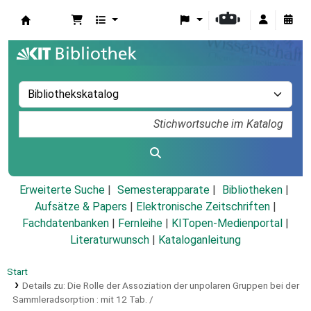
Koha
Erweiterte Suche
Semesterapparate
Bibliotheken
Aufsätze & Papers
|
Elektronische Zeitschriften
|
Fachdatenbanken
|
Fernleihe
|
KITopen-Medienportal
|
Literaturwunsch
|
Kataloganleitung
Start
Details zu:
Die Rolle der Assoziation der unpolaren Gruppen bei der
Sammleradsorption :
mit 12 Tab. /