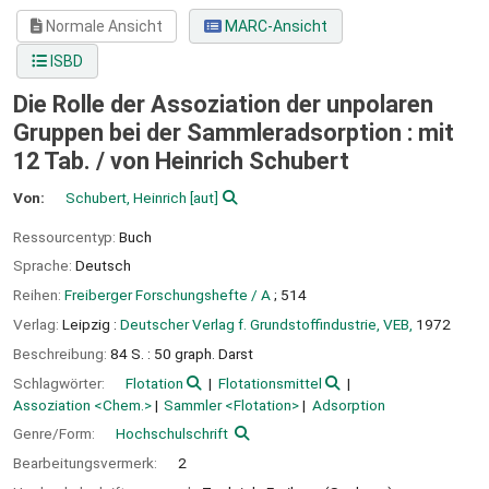
Normale Ansicht
MARC-Ansicht
ISBD
Die Rolle der Assoziation der unpolaren
Gruppen bei der Sammleradsorption : mit
12 Tab. /
von Heinrich Schubert
Von:
Schubert, Heinrich
[aut]
Ressourcentyp:
Buch
Sprache:
Deutsch
Reihen:
Freiberger Forschungshefte / A
; 514
Verlag:
Leipzig :
Deutscher Verlag f. Grundstoffindustrie, VEB,
1972
Beschreibung:
84 S. : 50 graph. Darst
Schlagwörter:
Flotation
Flotationsmittel
Assoziation <Chem.>
Sammler <Flotation>
Adsorption
Genre/Form:
Hochschulschrift
Bearbeitungsvermerk:
2