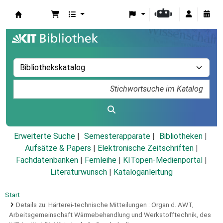
Koha
Erweiterte Suche
Semesterapparate
Bibliotheken
Aufsätze & Papers
|
Elektronische Zeitschriften
|
Fachdatenbanken
|
Fernleihe
|
KITopen-Medienportal
|
Literaturwunsch
|
Kataloganleitung
Start
Details zu:
Härterei-technische Mitteilungen :
Organ d. AWT,
Arbeitsgemeinschaft Wärmebehandlung und Werkstofftechnik, des