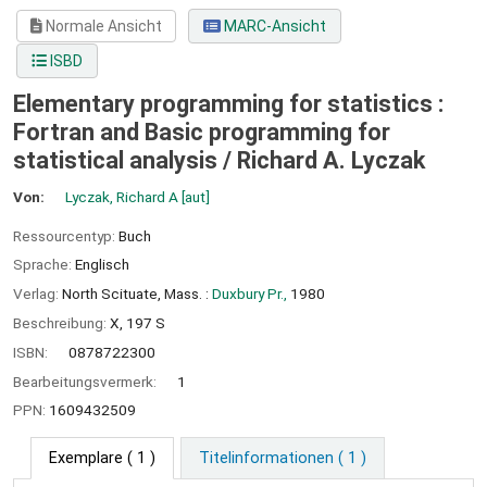
Normale Ansicht
MARC-Ansicht
ISBD
Elementary programming for statistics :
Fortran and Basic programming for
statistical analysis /
Richard A. Lyczak
Von:
Lyczak, Richard A
[aut]
Ressourcentyp:
Buch
Sprache:
Englisch
Verlag:
North Scituate, Mass. :
Duxbury Pr.,
1980
Beschreibung:
X, 197 S
ISBN:
0878722300
Bearbeitungsvermerk:
1
PPN:
1609432509
Exemplare
( 1 )
Titelinformationen ( 1 )