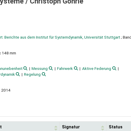
systeme /
Christoph Göhrle
rt. Berichte aus dem Institut für Systemdynamik, Universität Stuttgart
; Ban
 x 148 mm
hnunebenheit
Messung
Fahrwerk
Aktive Federung
rdynamik
Regelung
t, 2014
t
Signatur
Status