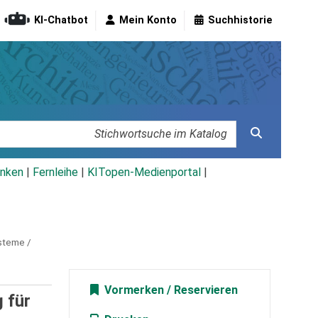
KI-Chatbot
Mein Konto
Suchhistorie
nken
|
Fernleihe
|
KITopen-Medienportal
|
steme /
Vormerken
 für