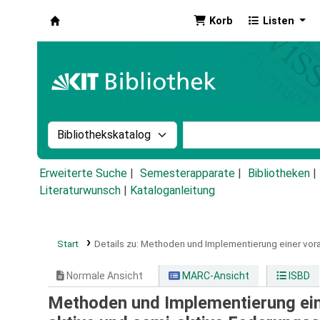
Korb
Listen
Koha
Suche im Katalog nach:
Stichwortsuche im Ka
Erweiterte Suche
Semesterapparate
Bibliotheken
Literaturwunsch
|
Kataloganleitung
Start
Details zu:
Methoden und Implementierung einer vor
Normale Ansicht
MARC-Ansicht
ISBD
Methoden und Implementierung ei