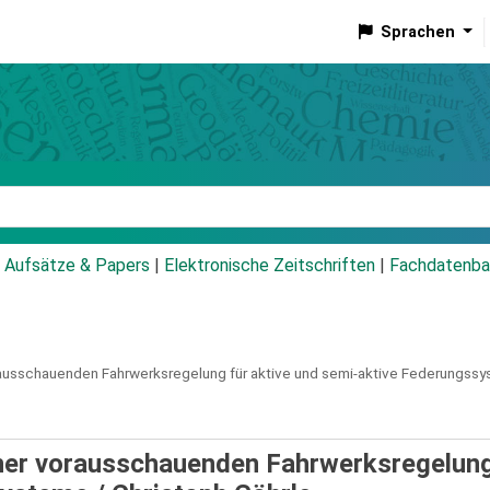
Sprachen
talog
Aufsätze & Papers
|
Elektronische Zeitschriften
|
Fachdatenba
ausschauenden Fahrwerksregelung für aktive und semi-aktive Federungssy
ner vorausschauenden Fahrwerksregelung