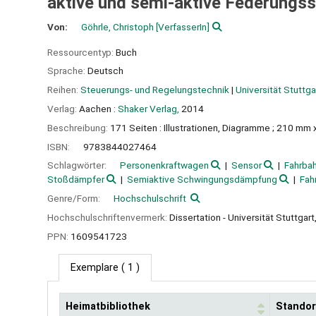
aktive und semi-aktive Federungs
Von:
Göhrle, Christoph
[VerfasserIn]
Ressourcentyp:
Buch
Sprache:
Deutsch
Reihen:
Steuerungs- und Regelungstechnik
|
Universität Stuttga
Verlag:
Aachen :
Shaker Verlag,
2014
Beschreibung:
171 Seiten : Illustrationen, Diagramme ; 210 mm
ISBN:
9783844027464
Schlagwörter:
Personenkraftwagen
Sensor
Fahrba
Stoßdämpfer
Semiaktive Schwingungsdämpfung
Fah
Genre/Form:
Hochschulschrift
Hochschulschriftenvermerk:
Dissertation - Universität Stuttgar
PPN:
1609541723
Exemplare
( 1 )
Heimatbibliothek
Standor