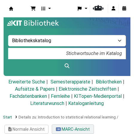
Koha
Erweiterte Suche
Semesterapparate
Bibliotheken
Aufsätze & Papers
|
Elektronische Zeitschriften
|
Fachdatenbanken
|
Fernleihe
|
KITopen-Medienportal
|
Literaturwunsch
|
Kataloganleitung
Start
Details zu:
Introduction to statistical relational learning /
Normale Ansicht
MARC-Ansicht