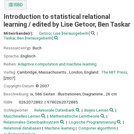
ISBD
Introduction to statistical relational
learning /
edited by Lise Getoor, Ben Taskar
Mitwirkende(r):
Getoor, Lise
[HerausgeberIn]
Taskar, Ben
[HerausgeberIn]
Ressourcentyp:
Buch
Sprache:
Englisch
Reihen:
Adaptive computation and machine learning
Verlag:
Cambridge, Massachusetts ;
London, England :
The MIT Press,
[2007]
Copyright-Datum:
© 2007
Beschreibung:
ix, 586 Seiten : Illustrationen, Diagramme ; 26 cm
ISBN:
0262072882
9780262072885
Schlagwörter:
Relationale Datenbank
Bayes-Lernen
Maschinelles Lernen
Mathematische Lerntheorie
Relationales Datenbanksystem
Logische Programmierung
Relational databases
Machine learning
Computer algorithms
Aufsatzsammlung