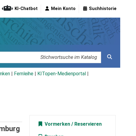
KI-Chatbot
Mein Konto
Suchhistorie
nken
|
Fernleihe
|
KITopen-Medienportal
|
Vormerken
amburg