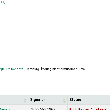
]
). TV-Berichte.
, Hamburg : [Verlag nicht ermittelbar], 1961
Signatur
Status
Magazin
ZE 3344-3.1967
Bestellbar ins Abholregal