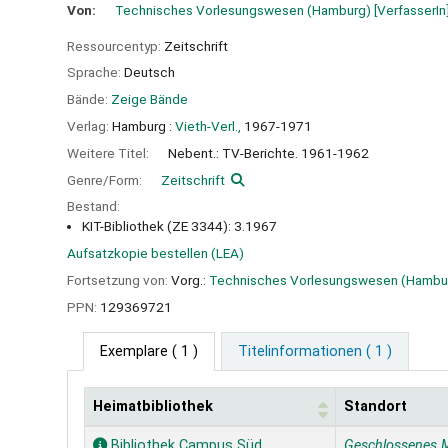
Von:
Technisches Vorlesungswesen (Hamburg)
[VerfasserIn
Ressourcentyp:
Zeitschrift
Sprache:
Deutsch
Bände:
Zeige Bände
Verlag:
Hamburg :
Vieth-Verl.,
1967-1971
Weitere Titel:
Nebent.: TV-Berichte. 1961-1962
Genre/Form:
Zeitschrift
Bestand:
KIT-Bibliothek (ZE 3344): 3.1967
Aufsatzkopie bestellen (LEA)
Fortsetzung von:
Vorg.:
Technisches Vorlesungswesen (Hamburg
PPN:
129369721
Exemplare
( 1 )
Titelinformationen ( 1 )
Heimatbibliothek
Standort
Exemplare
Bibliothek Campus Süd
Geschlossenes 