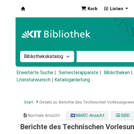
Korb
Listen
Koha
Suche im Katalog nach:
Stichwortsuche im Ka
Erweiterte Suche
Semesterapparate
Bibliotheken
Literaturwunsch
|
Kataloganleitung
Start
Details zu:
Berichte des Technischen Vorlesungswes
Normale Ansicht
MARC-Ansicht
ISBD
Berichte des Technischen Vorles